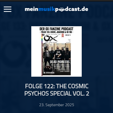
Schließen
Alle Podcasts
Artikel
Dance
Hip-Hop
Jazz
Klassik
Metal
FOLGE 122: THE COSMIC
Musik
PSYCHOS SPECIAL VOL. 2
Musikgeschichte
Musikinterviews
23. September 2025
Musikrezensionen