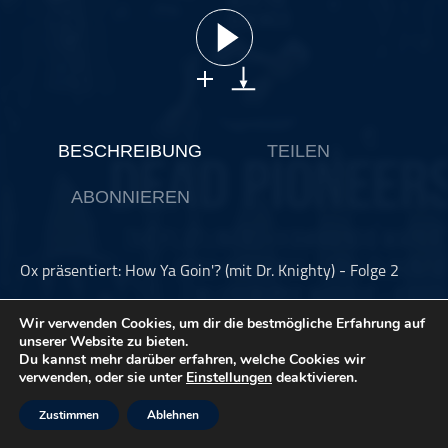
ohne Kategorie
Pop
Punk
Rap
RnB
BESCHREIBUNG
TEILEN
Rock
ABONNIEREN
Schlager
Techno
Ox präsentiert: How Ya Goin'? (mit Dr. Knighty) - Folge 2
Ross Knight von den Cosmic Psychos alias Dr. Knighty hat
Wir verwenden Cookies, um dir die bestmögliche Erfahrung auf
einen Podcast gestartet. Gast der zweiten Folge ist Donita
unserer Website zu bieten.
Sparks (L7). Übrigens: Das neue Cosmic Psychos-Album "I
Du kannst mehr darüber erfahren, welche Cookies wir
Really Like Beer" erscheint am 07.11. Prost!
verwenden, oder sie unter
Einstellungen
deaktivieren.
Zustimmen
Ablehnen