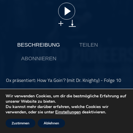
ohne Kategorie
Pop
Punk
Rap
RnB
BESCHREIBUNG
TEILEN
Rock
ABONNIEREN
Schlager
Techno
Ox präsentiert: How Ya Goin'? (mit Dr. Knighty) - Folge 10
Ross Knight von den Cosmic Psychos alias Dr. Knighty hatte
Wir verwenden Cookies, um dir die bestmögliche Erfahrung auf
im Herbst 2025 einen Podcast gestartet zum Album "I
unserer Website zu bieten.
Really Like Beer", das im November erschien. Hier ist nun
Du kannst mehr darüber erfahren, welche Cookies wir
die zehnte und letzte Folge - auf Tour mit den Psychos. Die
verwenden, oder sie unter
Einstellungen
deaktivieren.
von uns nicht präsentierten Folgen findet ihr anderweitig
im Netz.
Zustimmen
Ablehnen