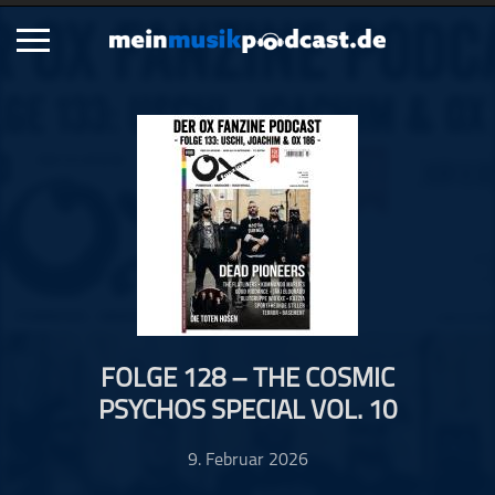
Schließen
Alle Podcasts
Artikel
Dance
Hip-Hop
Jazz
Klassik
Metal
FOLGE 128 – THE COSMIC
Musik
PSYCHOS SPECIAL VOL. 10
Musikgeschichte
Musikinterviews
9. Februar 2026
Musikrezensionen