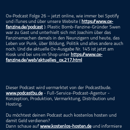
ohne Kategorie
Pop
Ox-Podcast Folge 26 – jetzt online, wie immer bei Spotify
und iTunes und über unsere Website (
https://www.ox-
Punk
fanzine.de/podcast
): Plastic Bomb-Fanzine-Gründer Swen
war zu Gast und unterhielt sich mit Joachim über das
Rap
Fanzinemachen damals in den Neunzigern und heute, das
RnB
Leben vor Punk, über Bildung, Politik und alles andere auch
noch. Und die aktuelle Ox-Ausgabe Nr. 145 ist jetzt am
Rock
Kiosk und bei uns im Shop unter
https://www.ox-
Schlager
fanzine.de/web/aktuelles_ox.217.html
Techno
Dieser Podcast wird vermarktet von der Podcastbude.
www.podcastbu.de
- Full-Service-Podcast-Agentur -
Konzeption, Produktion, Vermarktung, Distribution und
Hosting.
Du möchtest deinen Podcast auch kostenlos hosten und
damit Geld verdienen?
Dann schaue auf
www.kostenlos-hosten.de
und informiere