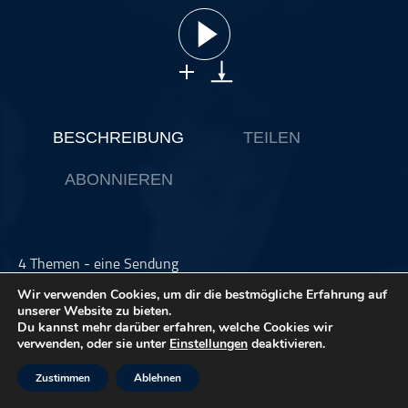
ohne Kategorie
Pop
Punk
Rap
RnB
BESCHREIBUNG
TEILEN
Rock
ABONNIEREN
Schlager
Techno
4 Themen - eine Sendung
Liebe Freunde des 4-Gänge-Menüs,
Wir verwenden Cookies, um dir die bestmögliche Erfahrung auf
unserer Website zu bieten.
Wie du der Überschrift entnehmen kannst, geht es in dieser
Du kannst mehr darüber erfahren, welche Cookies wir
Folge unter anderem um die Loveparade und Fußball.
verwenden, oder sie unter
Einstellungen
deaktivieren.
Welche beiden weiteren Themen es noch zu besprechen
gilt, erfährst du in dieser 23. Ausgabe des Das 4-Gänge-
Zustimmen
Ablehnen
Menüs. Viel Spaß!