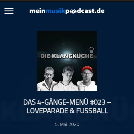
Schließen
Alle Podcasts
Artikel
Dance
Hip-Hop
Jazz
Klassik
Metal
DAS 4-GÄNGE-MENÜ #023 –
Musik
LOVEPARADE & FUSSBALL
Musikgeschichte
Musikinterviews
5. Mai 2020
Musikrezensionen