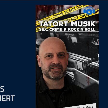
S
HERT