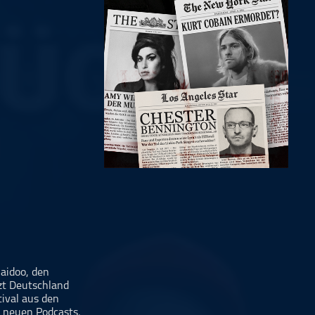
aidoo, den
zt Deutschland
tival aus den
s neuen Podcasts,