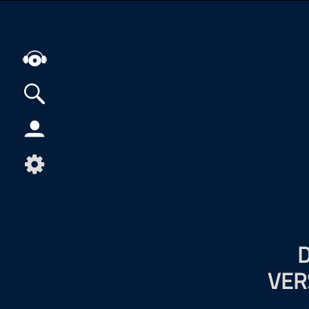
Alle Podcasts
Artikel
Dance
Hip-Hop
Jazz
Klassik
Metal
VER
Musik
Musikgeschichte