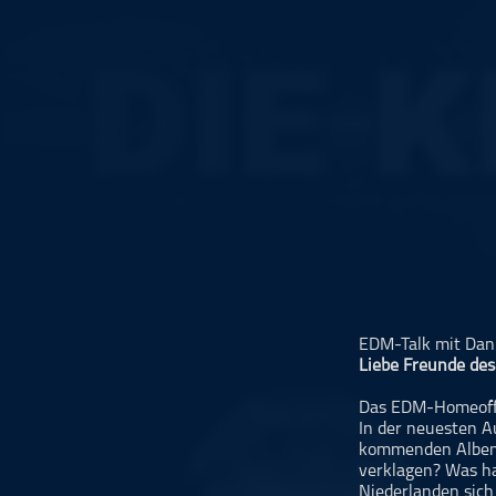
Musikinterviews
Musikrezensionen
ohne Kategorie
Pop
Punk
Rap
RnB
Rock
Schlager
Techno
EDM-Talk mit Dan
Liebe Freunde des
Das EDM-Homeoffi
In der neuesten 
kommenden Alben v
verklagen? Was hat
Niederlanden sich