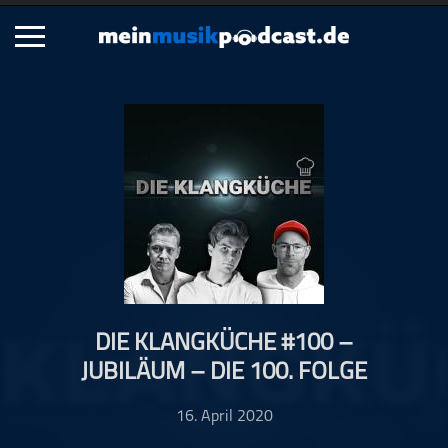
Schließen
Alle Podcasts
Artikel
Dance
Hip-Hop
Jazz
Klassik
Metal
DIE KLANGKÜCHE #100 –
Musik
JUBILÄUM – DIE 100. FOLGE
Musikgeschichte
Musikinterviews
16. April 2020
Musikrezensionen