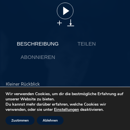
ohne Kategorie
Pop
Punk
Rap
RnB
BESCHREIBUNG
TEILEN
Rock
ABONNIEREN
Schlager
Techno
Kleiner Rückblick
Liebe Gäste der Klangküche,
Wir verwenden Cookies, um dir die bestmögliche Erfahrung auf
unserer Website zu bieten.
Die Klangküche feiert Jubiläum. Dies ist die 100. Ausgabe
Du kannst mehr darüber erfahren, welche Cookies wir
der Free-Folgen und wir wagen einen kleinen Rückblick.
verwenden, oder sie unter
Einstellungen
deaktivieren.
Mehr möchten wir an dieser Stelle gar nicht verraten. Viel
Spaß beim Hören.
Zustimmen
Ablehnen
Sinan & Sebastian