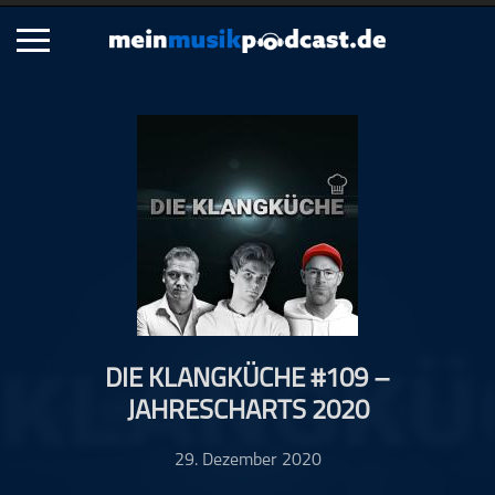
Schließen
Alle Podcasts
Artikel
Dance
Hip-Hop
Jazz
Klassik
Metal
DIE KLANGKÜCHE #109 –
Musik
JAHRESCHARTS 2020
Musikgeschichte
Musikinterviews
29. Dezember 2020
Musikrezensionen