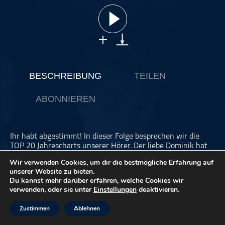
ohne Kategorie
Pop
Punk
Rap
RnB
BESCHREIBUNG
TEILEN
Rock
ABONNIEREN
Schlager
Techno
Ihr habt abgestimmt! In dieser Folge besprechen wir die
TOP 20 Jahrescharts unserer Hörer. Der liebe Dominik hat
eure Mails ausgewertet und heute gibt es – wie schon im
Wir verwenden Cookies, um dir die bestmögliche Erfahrung auf
letzten Jahr – das finale Ranking. Viel Spaß mit dieser
unserer Website zu bieten.
letzten Folge der Klangküche im Jahr 2020.
Du kannst mehr darüber erfahren, welche Cookies wir
verwenden, oder sie unter
Einstellungen
deaktivieren.
Dieser Podcast wird vermarktet von der Podcastbude.
Zustimmen
Ablehnen
www.podcastbu.de
- Full-Service-Podcast-Agentur -
Konzeption, Produktion, Vermarktung, Distribution und