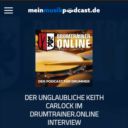
Schließen
Alle Podcasts
Artikel
Dance
Hip-Hop
Jazz
Klassik
Metal
DER UNGLAUBLICHE KEITH
Musik
CARLOCK IM
Musikgeschichte
DRUMTRAINER.ONLINE
Musikinterviews
INTERVIEW
Musikrezensionen