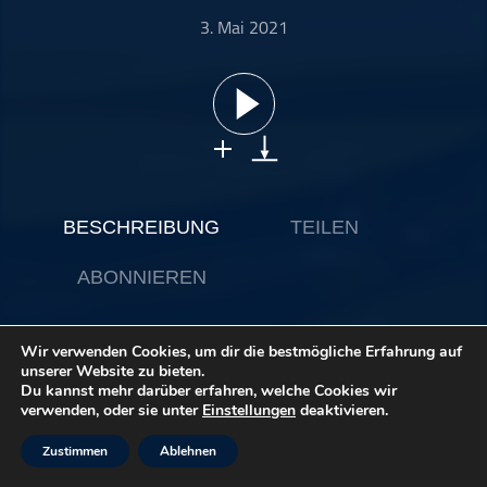
ohne Kategorie
3. Mai 2021
Pop
Punk
Rap
RnB
Rock
Schlager
BESCHREIBUNG
TEILEN
Techno
ABONNIEREN
Wir verwenden Cookies, um dir die bestmögliche Erfahrung auf
Willkommen zum drumtrainer.online Podcast. Eins der
unserer Website zu bieten.
ersten Interviews, die wir geführt haben - 2017 - war ein
Du kannst mehr darüber erfahren, welche Cookies wir
Interview mit dem unglaublichem Keith Carlock. Was soll
verwenden, oder sie unter
Einstellungen
deaktivieren.
man zu dem noch sagen? Macht einfach YouTube an, der
kann gar nicht Scheiße spielen! Wenn der draufhaut, sagt
Zustimmen
Ablehnen
man: ja, so macht man das. Das ist wirklich
Mannomannomann ;) Ich war richtig schockiert, wie