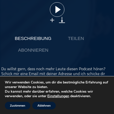
ohne Kategorie
Pop
Punk
Rap
RnB
BESCHREIBUNG
TEILEN
Rock
ABONNIEREN
Schlager
Techno
Du willst gern, dass noch mehr Leute diesen Podcast hören?
Schick mir eine Email mit deiner Adresse und ich schicke dir
Flyer, die du überall auslegen kannst, wo du denkst, dass es
Wir verwenden Cookies, um dir die bestmögliche Erfahrung auf
Sinn ergibt.
unserer Website zu bieten.
Email an:
felix@einfachschlagzeug.de
Du kannst mehr darüber erfahren, welche Cookies wir
verwenden, oder sie unter
Einstellungen
deaktivieren.
Eine Frage, die ich immer wieder gestellt bekomme, ist: "Wie
viel muss man eigentlich für ein Schlagzeug ausgeben?" So ein
Zustimmen
Ablehnen
Set für 500€ kann doch nichts sein.
Mhm, so einfach ist das nicht. Also ja, aber auch nein und