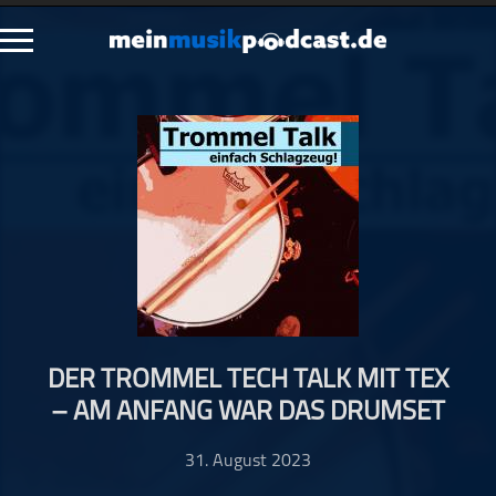
Schließen
Alle Podcasts
Artikel
Dance
Hip-Hop
Jazz
Klassik
Metal
DER TROMMEL TECH TALK MIT TEX
Musik
– AM ANFANG WAR DAS DRUMSET
Musikgeschichte
Musikinterviews
31. August 2023
Musikrezensionen