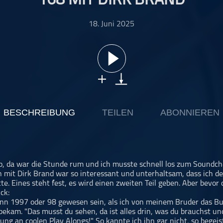
168 MIT DIRK BRAND
18. Juni 2025
BESCHREIBUNG
TEILEN
ABONNIEREN
 da war die Stunde rum und ich musste schnell los zum Soundche
 mit Dirk Brand war so interessant und unterhaltsam, dass ich 
te. Eines steht fest, es wird einen zweiten Teil geben. Aber bevor
ck:
nn 1997 oder 98 gewesen sein, als ich von meinem Bruder das B
bekam. "Das musst du sehen, da ist alles drin, was du brauchst u
g an coolen Play Alongs!" So kannte ich ihn gar nicht, so begeist