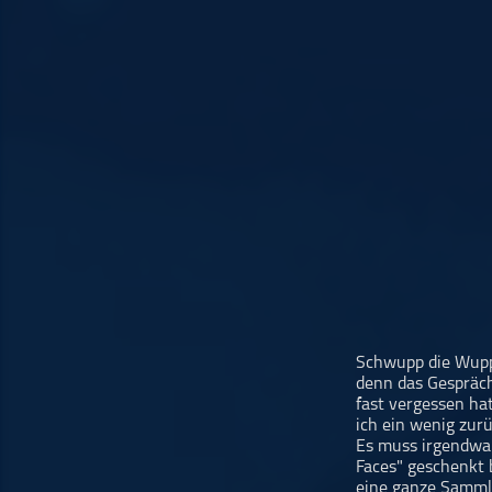
Musikinterviews
Musikrezensionen
ohne Kategorie
Pop
Punk
Rap
RnB
Rock
Schlager
Techno
Schwupp die Wupp,
denn das Gespräch
fast vergessen hat
ich ein wenig zurü
Es muss irgendwa
Faces" geschenkt 
eine ganze Sammlun