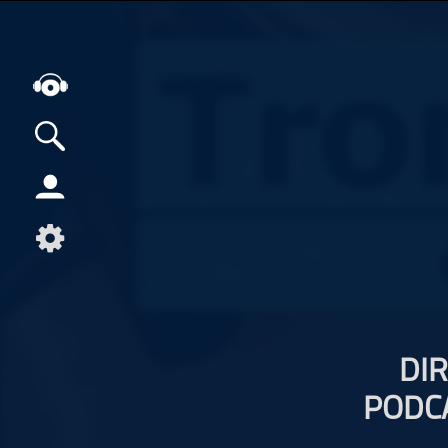
Alle Podcasts
Artikel
Dance
Hip-Hop
Jazz
Klassik
DI
Metal
PODC
Musik
Musikgeschichte