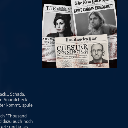
ck... Schade,
den Soundcheck
 der kommt, spule
uch "Thousand
nd dazu auch noch
ert; und ja, es