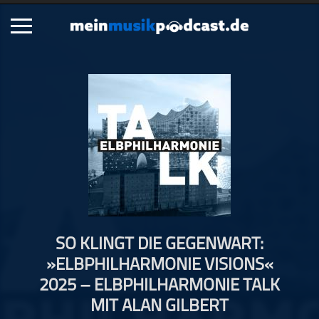
Schließen
Alle Podcasts
Artikel
Dance
Hip-Hop
Jazz
Klassik
Metal
SO KLINGT DIE GEGENWART:
Musik
»ELBPHILHARMONIE VISIONS«
Musikgeschichte
2025 – ELBPHILHARMONIE TALK
Musikinterviews
MIT ALAN GILBERT
Musikrezensionen