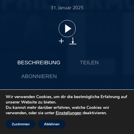
ohne Kategorie
31. Januar 2025
Pop
Punk
Rap
RnB
Rock
Schlager
BESCHREIBUNG
TEILEN
Techno
ABONNIEREN
Wir verwenden Cookies, um dir die bestmögliche Erfahrung auf
Neue Musik spielt in der Programmgestaltung der
unserer Website zu bieten.
Elbphilharmonie seit Beginn eine herausgehobene Rolle.
Du kannst mehr darüber erfahren, welche Cookies wir
Zum einen bietet der Große Saal mit seiner glasklaren
verwenden, oder sie unter
Einstellungen
deaktivieren.
Akustik und einer von allen Sitzplätzen aus
ausgezeichneten Sicht aufs Bühnengeschehen ideale
Zustimmen
Ablehnen
Voraussetzungen für das unmittelbare Erleben des
klanglich Außergewöhnlichen. Zum anderen scheint die