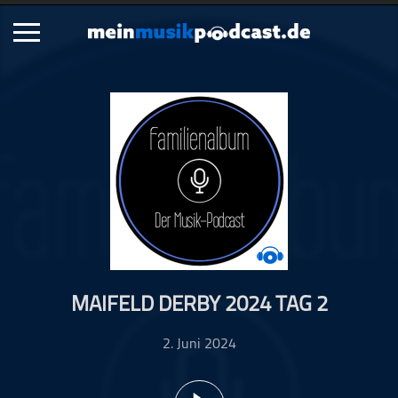
Schließen
Alle Podcasts
Artikel
Dance
Hip-Hop
Jazz
Klassik
Metal
MAIFELD DERBY 2024 TAG 2
Musik
Musikgeschichte
2. Juni 2024
Musikinterviews
Musikrezensionen