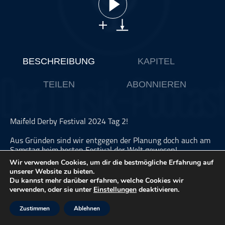
ohne Kategorie
Pop
Punk
Rap
BESCHREIBUNG
KAPITEL
RnB
TEILEN
ABONNIEREN
Rock
Schlager
Techno
Maifeld Derby Festival 2024 Tag 2!
Aus Gründen sind wir entgegen der Planung doch auch am
Samstag beim besten Festival der Welt gewesen!
Wir verwenden Cookies, um dir die bestmögliche Erfahrung auf
Unsere Eindrücke hier!
unserer Website zu bieten.
Du kannst mehr darüber erfahren, welche Cookies wir
verwenden, oder sie unter
Einstellungen
deaktivieren.
Dieser Podcast wird vermarktet von der Podcastbude.
www.podcastbu.de
- Full-Service-Podcast-Agentur -
Zustimmen
Ablehnen
Konzeption, Produktion, Vermarktung, Distribution und