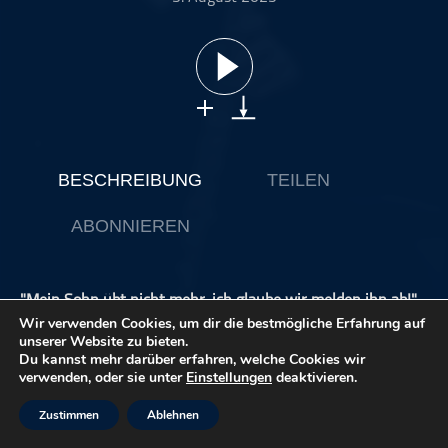
ohne Kategorie
Pop
Punk
Rap
RnB
Rock
BESCHREIBUNG
TEILEN
Schlager
ABONNIEREN
Techno
"Mein Sohn übt nicht mehr, ich glaube wir melden ihn ab!"
-
So oder so ähnlich haben schon einige Eltern ein Gespräch
Wir verwenden Cookies, um dir die bestmögliche Erfahrung auf
mit mir angefangen.
unserer Website zu bieten.
Du kannst mehr darüber erfahren, welche Cookies wir
verwenden, oder sie unter
Einstellungen
deaktivieren.
In dieser Folge spreche ich über meine Art mit solchen
Sätzen und diesem Thema grundsätzlich umzugehen.
Zustimmen
Ablehnen
Wie spreche ich mit meinen Schüler*innen? Wie spreche