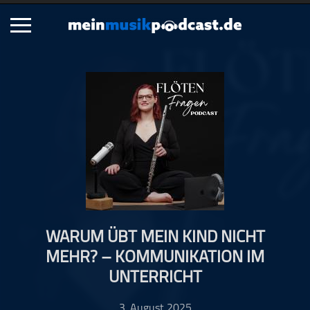
Schließen
Alle Podcasts
Artikel
Dance
Hip-Hop
Jazz
Klassik
Metal
WARUM ÜBT MEIN KIND NICHT
Musik
MEHR? – KOMMUNIKATION IM
Musikgeschichte
UNTERRICHT
Musikinterviews
Musikrezensionen
3. August 2025