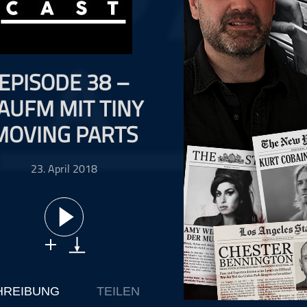
Musikinterviews
Musikrezensionen
ohne Kategorie
Pop
EPISODE 38 –
Punk
AUFM MIT TINY
Rap
RnB
MOVING PARTS
Rock
23. April 2018
Schlager
Techno
HREIBUNG
TEILEN