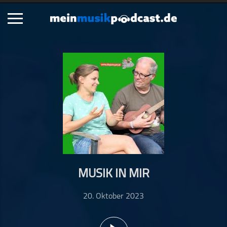
Schließen
Alle Podcasts
Artikel
Dance
Hip-Hop
Jazz
Klassik
Metal
MUSIK IN MIR
Musik
Musikgeschichte
20. Oktober 2023
Musikinterviews
Musikrezensionen