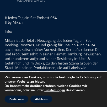
ABONNIEREN
ohne Kategorie
Pop
# Jeden Tag ein Set Podcast 064
Punk
# by Mikah
Rap
Info:
RnB
Mikah ist der letzte Neuzugang des Jeden Tag ein Set
Rock
Booking-Roosters, Grund genug für uns ihn euch heute
Schlager
auch musikalisch näher Vorzustellen. Der aufstrebende DJ
und Produzent zählt in seiner Heimat Hamburg inzwischen,
Techno
unter anderem aufgrund seiner Residency im Übel &
Gefährlich und im Docks, zu den festen Szene Größen der
Stadt. Mit seinen Produktionen, die auf Labels wie
LostDiaries oder SNOE erschienen landete er schon
Wir verwenden Cookies, um dir die bestmögliche Erfahrung auf
mehrmals in den Top100 Charts. Sein nächstes Release
unserer Website zu bieten.
erscheint im März auf dem Berliner Vorzeige Label
Du kannst mehr darüber erfahren, welche Cookies wir
Katermukke.
verwenden, oder sie unter
Einstellungen
deaktivieren.
Mikah wird von einer unerschöpflichen Neugier den
Zustimmen
Ablehnen
elektronischen Klängen gegenüber getrieben. Genau das
zeichnen seine Sets, die er u.a. schon beim Burning Man