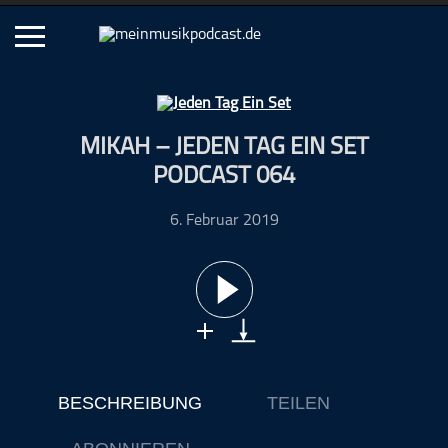
Schließen
MIKAH – JEDEN TAG EIN SET
Alle Podcasts
PODCAST 064
Artikel
Dance
6. Februar 2019
Hip-Hop
Jazz
Klassik
Metal
Musik
Musikgeschichte
BESCHREIBUNG
TEILEN
Musikinterviews
Musikrezensionen