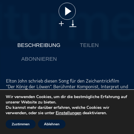
ohne Kategorie
Pop
Punk
Rap
RnB
BESCHREIBUNG
TEILEN
Rock
ABONNIEREN
Schlager
Techno
Elton John schrieb diesen Song für den Zeichentrickfilm
"Der König der Löwen". Berühmter Komponist, Interpret und
beliebter Film sind natürlich eine gute Basis für einen
Wir verwenden Cookies, um dir die bestmögliche Erfahrung auf
Welthit! Die Sängerin Jana Werner beschreibt die Arbeit der
unserer Website zu bieten.
Synchronsprecherin-bzw. Sängerin und wir finden über das
Du kannst mehr darüber erfahren, welche Cookies wir
Disney-Universum ein eigenes Musik-Genre.
verwenden, oder sie unter
Einstellungen
deaktivieren.
Bewertungen und Empfehlungen tragen wesentlich dazu
Zustimmen
Ablehnen
bei, die Sichtbarkeit des Podcasts zu stärken!