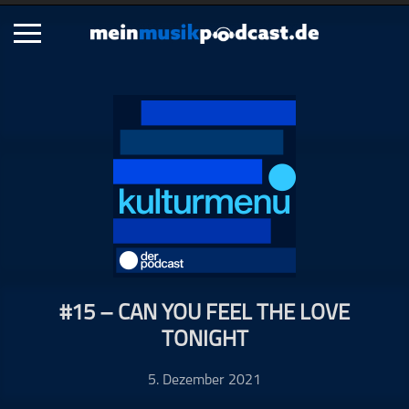
Schließen
Alle Podcasts
Artikel
Dance
Hip-Hop
Jazz
Klassik
Metal
#15 – CAN YOU FEEL THE LOVE
Musik
TONIGHT
Musikgeschichte
Musikinterviews
5. Dezember 2021
Musikrezensionen