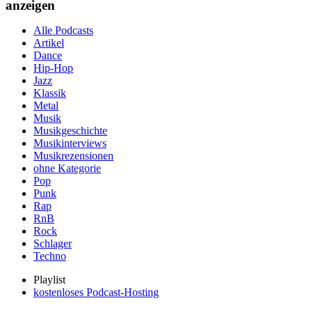
anzeigen
Alle Podcasts
Artikel
Dance
Hip-Hop
Jazz
Klassik
Metal
Musik
Musikgeschichte
Musikinterviews
Musikrezensionen
ohne Kategorie
Pop
Punk
Rap
RnB
Rock
Schlager
Techno
Playlist
kostenloses Podcast-Hosting