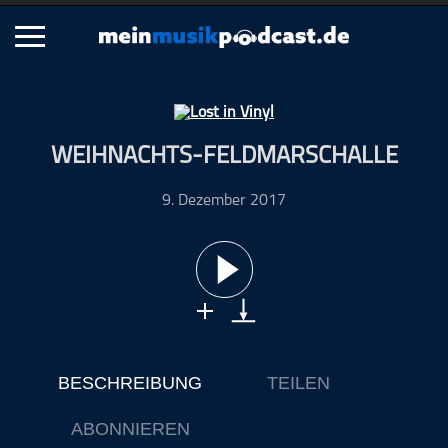
Schließen
WEIHNACHTS-FELDMARSCHALLE
Alle Podcasts
Artikel
9. Dezember 2017
Dance
Hip-Hop
Jazz
Klassik
Metal
Musik
BESCHREIBUNG
TEILEN
Musikgeschichte
Musikinterviews
ABONNIEREN
Musikrezensionen