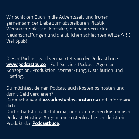
ohne Kategorie
Pop
Wir schicken Euch in die Adventszeit und frönen
gemeinsam der Liebe zum abspielbaren Plastik.
Punk
Weihnachtsplatten-Klassiker, ein paar verrückte
Rap
Neuanschaffungen und die üblichen schlechten Witze 🎅🏻
Viel Spaß!
RnB
Rock
Dieser Podcast wird vermarktet von der Podcastbude.
Schlager
www.podcastbu.de
- Full-Service-Podcast-Agentur -
Konzeption, Produktion, Vermarktung, Distribution und
Techno
Hosting.
Du möchtest deinen Podcast auch kostenlos hosten und
damit Geld verdienen?
Dann schaue auf
www.kostenlos-hosten.de
und informiere
dich.
Dort erhältst du alle Informationen zu unseren kostenlosen
Podcast-Hosting-Angeboten. kostenlos-hosten.de ist ein
Produkt der
Podcastbude
.