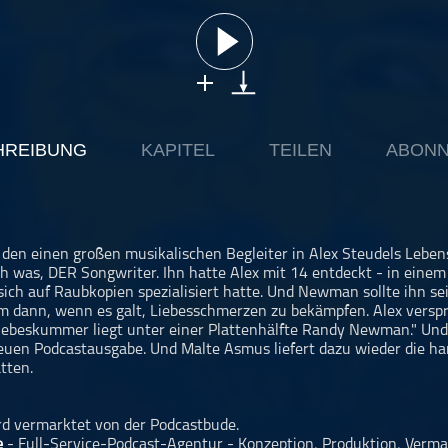
HREIBUNG
KAPITEL
TEILEN
ABONN
den einen großen musikalischen Begleiter in Alex Steudels Lebe
ch was, DER Songwriter. Ihn hatte Alex mit 14 entdeckt - in einem
 sich auf Raubkopien spezialisiert hatte. Und Newman sollte ihn s
lem dann, wenn es galt, Liebesschmerzen zu bekämpfen. Alex verspri
Liebeskummer liegt unter einer Plattenhälfte Randy Newman." Und
 neuen Podcastausgabe. Und Malte Asmus liefert dazu wieder die ha
tten.
rd vermarktet von der Podcastbude.
e
- Full-Service-Podcast-Agentur - Konzeption, Produktion, Verma