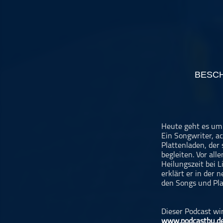
Musikinterviews
Musikrezensionen
ohne Kategorie
Pop
Punk
BESC
Rap
RnB
Rock
Schlager
Heute geht es um 
Ein Songwriter, a
Techno
Plattenladen, der
begleiten. Vor al
Heilungszeit bei 
erklärt er in der
den Songs und Pla
Dieser Podcast wi
www.podcastbu.d