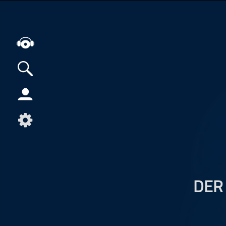
Alle Podcasts
Artikel
Dance
Hip-Hop
Jazz
Klassik
DER
Metal
Musik
Musikgeschichte