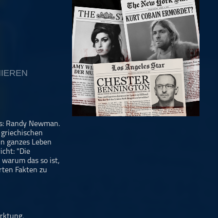
IEREN
ns: Randy Newman.
 griechischen
ein ganzes Leben
cht: "Die
 warum das so ist,
rten Fakten zu
rktung,