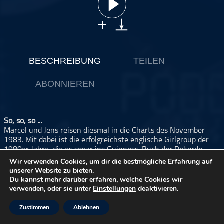
ohne Kategorie
Pop
Punk
Rap
BESCHREIBUNG
TEILEN
RnB
ABONNIEREN
Rock
Schlager
Techno
So, so, so ...
Marcel und Jens reisen diesmal in die Charts des November
1983. Mit dabei ist die erfolgreichste englische Girlgroup der
1980er Jahre, die es sogar ins Guinness-Buch der Rekorde
geschafft hat. Außerdem werfen wir einen Blick auf eine
Wir verwenden Cookies, um dir die bestmögliche Erfahrung auf
britische Entertainerin, bei der Marcel während der
unserer Website zu bieten.
Vorbereitung eine überraschende Entdeckung gemacht hat. Er
Du kannst mehr darüber erfahren, welche Cookies wir
verwenden, oder sie unter
Einstellungen
deaktivieren.
war sich nämlich sicher, dass ein ganz anderer Titel ihr größter
Erfolg gewesen sein müsste.
Daneben gibt es einen Ausflug in die Neue Deutsche Welle.
Zustimmen
Ablehnen
Einer der besprochenen Songs zeigt eindrucksvoll, wie stark