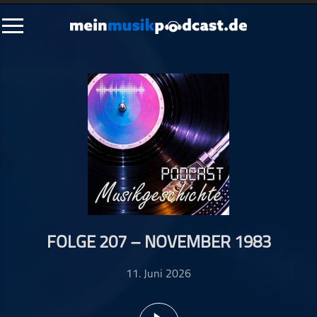
Schließen
Alle Podcasts
Artikel
Dance
Hip-Hop
Jazz
Klassik
Metal
FOLGE 207 – NOVEMBER 1983
Musik
Musikgeschichte
11. Juni 2026
Musikinterviews
Musikrezensionen