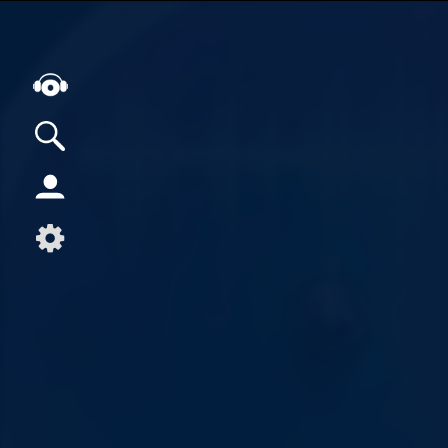
Alle Podcasts
Artikel
Dance
Hip-Hop
Jazz
Klassik
Metal
Musik
Musikgeschichte