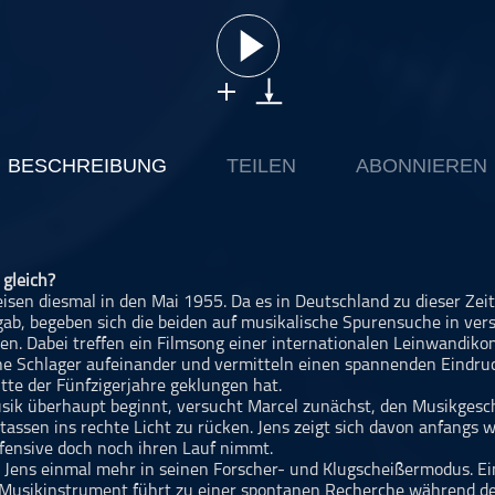
BESCHREIBUNG
TEILEN
ABONNIEREN
 gleich?
eisen diesmal in den Mai 1955. Da es in Deutschland zu dieser Zei
s gab, begeben sich die beiden auf musikalische Spurensuche in ve
len. Dabei treffen ein Filmsong einer internationalen Leinwandik
he Schlager aufeinander und vermitteln einen spannenden Eindru
tte der Fünfzigerjahre geklungen hat.
sik überhaupt beginnt, versucht Marcel zunächst, den Musikges
tassen ins rechte Licht zu rücken. Jens zeigt sich davon anfangs 
fensive doch noch ihren Lauf nimmt.
 Jens einmal mehr in seinen Forscher- und Klugscheißermodus. Ei
Musikinstrument führt zu einer spontanen Recherche während d