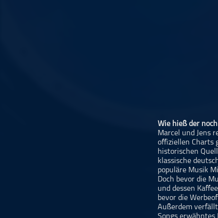
Musikinterviews
Musikrezensionen
ohne Kategorie
Pop
Punk
Rap
RnB
Rock
Schlager
Wie hieß der noch
Marcel und Jens r
Techno
offiziellen Chart
historischen Quel
klassische deutsc
populäre Musik Mi
Doch bevor die Mu
und dessen Kaffee
bevor die Werbeof
Außerdem verfällt
Songs erwähntes 