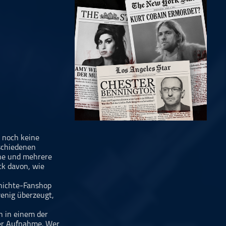
t noch keine
rschiedenen
one und mehrere
ck davon, wie
chichte-Fanshop
wenig überzeugt,
n in einem der
er Aufnahme. Wer