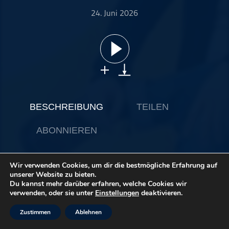
ohne Kategorie
24. Juni 2026
Pop
Punk
Rap
RnB
Rock
Schlager
BESCHREIBUNG
TEILEN
Techno
ABONNIEREN
Wir verwenden Cookies, um dir die bestmögliche Erfahrung auf
Schreib mir gern dein Feedback!
unserer Website zu bieten.
Ich wollte schon lange mal eine Folge über die Woodstock
Du kannst mehr darüber erfahren, welche Cookies wir
Academy machen, weil ich es persönlich als eine mega tolle
verwenden, oder sie unter
Einstellungen
deaktivieren.
Veranstaltung wahrgenommen habe. Dennoch stand die
Frage im Raum, ob das auch meiner Tätigkeit als Podcaster
Zustimmen
Ablehnen
geschuldet war. Jetzt konnte ich endlich mal mit einer
Freundin darüber sprechen, die sogar davor eigentlich gar