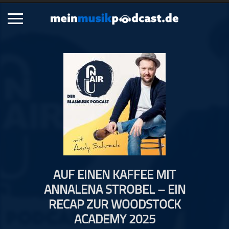
Schließen
Alle Podcasts
Artikel
Dance
Hip-Hop
Jazz
Klassik
Metal
AUF EINEN KAFFEE MIT
Musik
ANNALENA STROBEL – EIN
Musikgeschichte
RECAP ZUR WOODSTOCK
Musikinterviews
ACADEMY 2025
Musikrezensionen