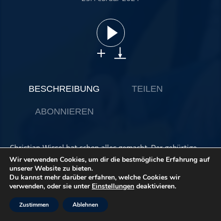
ohne Kategorie
Pop
Punk
Rap
RnB
Rock
BESCHREIBUNG
TEILEN
Schlager
ABONNIEREN
Techno
Christian Wissel hat schon alles gemacht. Der gebürtige
Aschaffenburger spielte schon in einigen Orchestern, war
Wir verwenden Cookies, um dir die bestmögliche Erfahrung auf
in der böhmischen Formation Philharmenka, ist
unserer Website zu bieten.
Du kannst mehr darüber erfahren, welche Cookies wir
Schlagzeuger des Staatstheaters Nürnberg und Professor
verwenden, oder sie unter
Einstellungen
deaktivieren.
an der Hochschule für Musik und Tanz München.
Zustimmen
Ablehnen