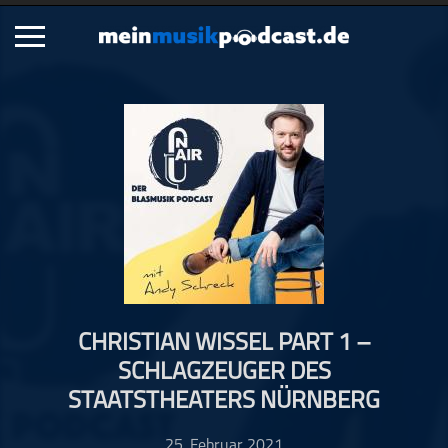
Schließen
Alle Podcasts
Artikel
Dance
Hip-Hop
Jazz
Klassik
Metal
CHRISTIAN WISSEL PART 1 –
Musik
SCHLAGZEUGER DES
Musikgeschichte
STAATSTHEATERS NÜRNBERG
Musikinterviews
Musikrezensionen
25. Februar 2021