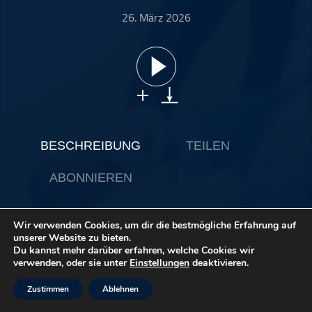
ohne Kategorie
26. März 2026
Pop
Punk
Rap
RnB
Rock
Schlager
BESCHREIBUNG
TEILEN
Techno
ABONNIEREN
Wir verwenden Cookies, um dir die bestmögliche Erfahrung auf
Schreib mir gern dein Feedback!
unserer Website zu bieten.
Dominik Wagner hat Jazz Trompete, Komposition und
Du kannst mehr darüber erfahren, welche Cookies wir
Blasorchesterleitung an der Hochschule in Stuttgart studiert.
verwenden, oder sie unter
Einstellungen
deaktivieren.
Als Dirigent und Komponist ist er hauptsächlich in der
Bläserwelt aktiv und seine Stücke werden weltweit
Zustimmen
Ablehnen
aufgeführt. Sein Werk «Early Bird Overture» wurde beim «1st
int. Composition Contest» der Mantzaros Philharmonic Society