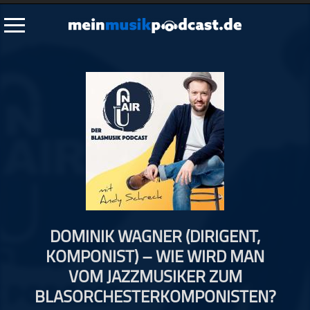
Schließen
Alle Podcasts
Artikel
Dance
Hip-Hop
Jazz
Klassik
Metal
DOMINIK WAGNER (DIRIGENT,
Musik
KOMPONIST) – WIE WIRD MAN
Musikgeschichte
VOM JAZZMUSIKER ZUM
Musikinterviews
BLASORCHESTERKOMPONISTEN?
Musikrezensionen