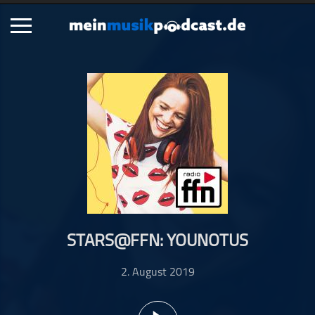
Schließen
Alle Podcasts
Artikel
Dance
Hip-Hop
Jazz
Klassik
Metal
STARS@FFN: YOUNOTUS
Musik
Musikgeschichte
2. August 2019
Musikinterviews
Musikrezensionen