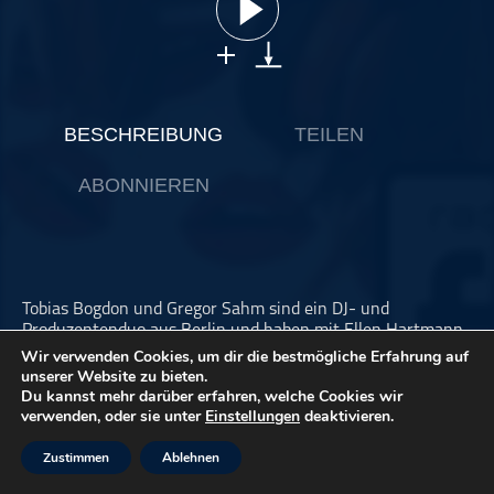
ohne Kategorie
Pop
Punk
Rap
BESCHREIBUNG
TEILEN
RnB
ABONNIEREN
Rock
Schlager
Techno
Tobias Bogdon und Gregor Sahm sind ein DJ- und
Produzentenduo aus Berlin und haben mit Ellen Hartmann
über ihr eigenes Kennenlernen beim Pizza-Ausliefern, über
Wir verwenden Cookies, um dir die bestmögliche Erfahrung auf
das Klauen von Mofas, Reisen nach Thailand und mehr
unserer Website zu bieten.
gesprochen.
Du kannst mehr darüber erfahren, welche Cookies wir
verwenden, oder sie unter
Einstellungen
deaktivieren.
Zustimmen
Ablehnen
Dieser Podcast wird vermarktet von der Podcastbude.