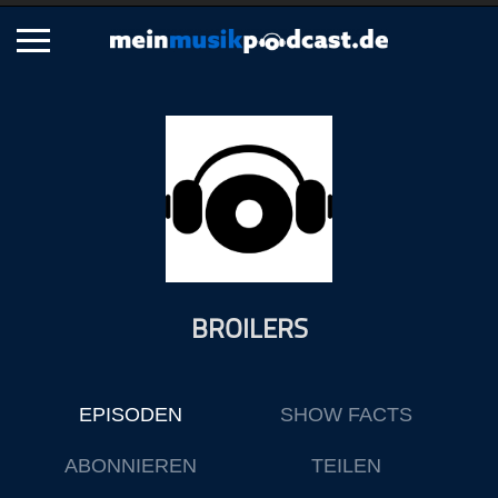
Schließen
Alle Podcasts
Artikel
Dance
Hip-Hop
Jazz
BROILERS
Klassik
Metal
Musik
EPISODEN
SHOW FACTS
Musikgeschichte
Musikinterviews
ABONNIEREN
TEILEN
Musikrezensionen