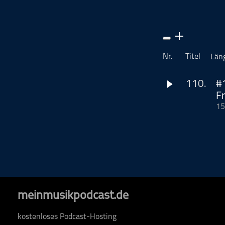
Musikinterviews
Musikrezensionen
ohne Kategorie
Pop
Nr.
Titel
Län
Punk
Rap
110.
#
F
RnB
15
Rock
Heute wird uns al
Schlager
der 80er irgendwo 
Höhepunkt des Jah
Techno
betrifft...
SPOTIFY 
Facebook (mit New
wmruv2021@gmai
Titel. Wie wir abe
meinmusikpodcast.de
Dieser Podcast wi
www.podcastbu.d
kostenloses Podcast-Hosting
Distribution und H