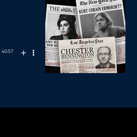
40:57
 - in die Tiefe
 gesellschaftliche
 was die Musik
ganze Rest)
t uns doch mal -
tify verfügbaren
ing.
rktung,