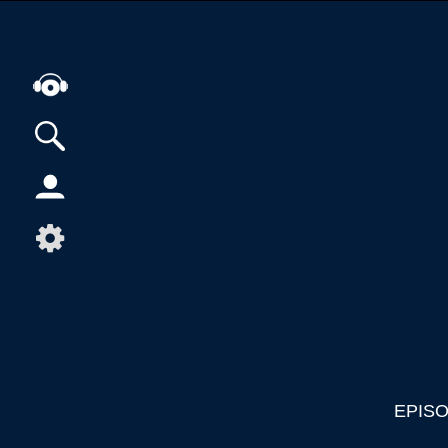
Alle Podcasts
Artikel
Dance
Hip-Hop
Jazz
Klassik
Metal
Musik
EPIS
Musikgeschichte