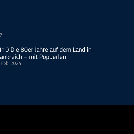
ge
110 Die 80er Jahre auf dem Land in
rankreich – mit Popperlen
 Feb. 2024
len warm ums Herz. Stéphan nimmt uns mit in seine Vergangenheit
in Lothringen, wo das jährliche Dorffest zum Nationalfeiertag der
res war. Eine sehr persönliche und spezielle Folge. Insbesondere,
Playlist 2024 (mit den Songs aus unserem Podcast)
YouTube (der 
s aus der Rockmusik und allem, was glücklich macht)
Und schreib
l.com
Achtung: Die Liste enthält natürlich leider nur die auf Spo
r alle wissen, gibt es noch ein Musikuniversum jenseits von Stream
rd vermarktet von der Podcastbude.
e
- Full-Service-Podcast-Agentur - Konzeption, Produktion, Verma
osting.