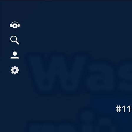
Alle Podcasts
Artikel
Dance
Hip-Hop
Jazz
Klassik
#11
Metal
Musik
Musikgeschichte