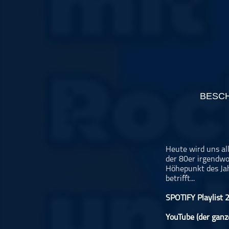
Musikinterviews
Musikrezensionen
ohne Kategorie
Pop
Punk
Rap
BESC
RnB
Rock
Schlager
Techno
Heute wird uns al
der 80er irgendwo 
Höhepunkt des Jah
betrifft...
SPOTIFY Playlist 
YouTube (der ganz