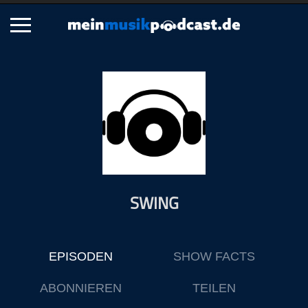
Schließen
Alle Podcasts
Artikel
Dance
Hip-Hop
Jazz
SWING
Klassik
Metal
Musik
EPISODEN
SHOW FACTS
Musikgeschichte
Musikinterviews
ABONNIEREN
TEILEN
Musikrezensionen