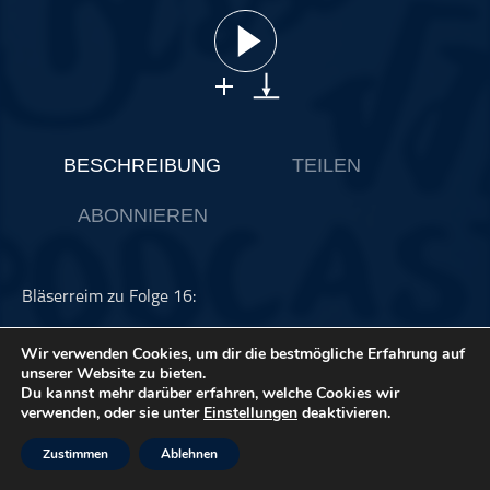
ohne Kategorie
Pop
Punk
Rap
RnB
BESCHREIBUNG
TEILEN
Rock
ABONNIEREN
Schlager
Techno
Bläserreim zu Folge 16:
Wenn wir vorwärts kommen wollen:
Wir verwenden Cookies, um dir die bestmögliche Erfahrung auf
unserer Website zu bieten.
Mit Kampfgeist, Ziel & Disziplin
Du kannst mehr darüber erfahren, welche Cookies wir
verwenden, oder sie unter
Einstellungen
deaktivieren.
bringen wir den Ball ins Rollen.
Zustimmen
Ablehnen
Das führt uns zum Erfolge hin!