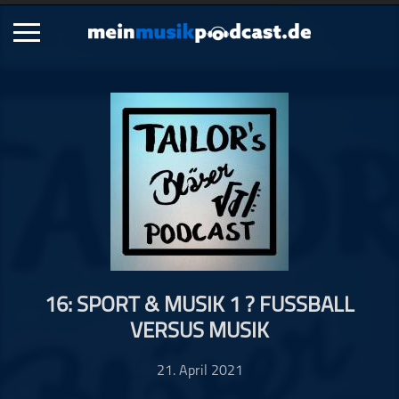
Schließen
Alle Podcasts
Artikel
Dance
Hip-Hop
Jazz
Klassik
Metal
16: SPORT & MUSIK 1 ? FUSSBALL V
Musik
ERSUS MUSIK
Musikgeschichte
Musikinterviews
21. April 2021
Musikrezensionen