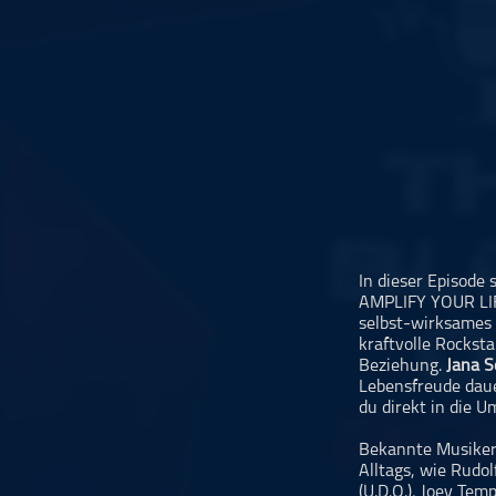
Musikinterviews
Musikrezensionen
ohne Kategorie
Pop
Punk
Rap
RnB
Rock
Schlager
In dieser Episode 
AMPLIFY YOUR LIFE
Techno
selbst-wirksames
kraftvolle Rocksta
Beziehung.
Jana S
Lebensfreude daue
du direkt in die U
Bekannte Musiker 
Alltags, wie Rudo
(U.D.O.), Joey Tem