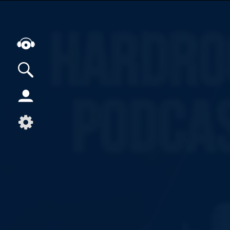
Alle Podcasts
Artikel
Dance
Hip-Hop
Jazz
Klassik
Metal
Musik
Musikgeschichte