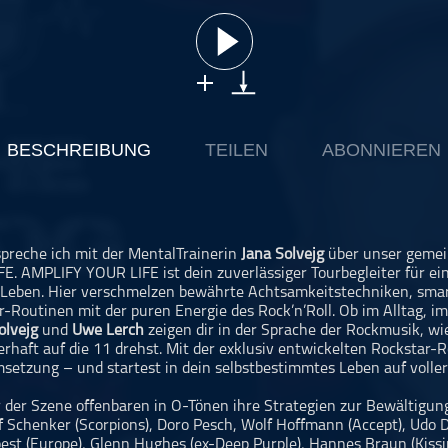
BESCHREIBUNG
TEILEN
ABONNIEREN
spreche ich mit der MentalTrainerin
Jana Solvejg
über unser geme
. AMPLIFY YOUR LIFE ist dein zuverlässiger Tourbegleiter für ei
 Leben. Hier verschmelzen bewährte Achtsamkeitstechniken, smar
r-Routinen mit der puren Energie des Rock’n’Roll. Ob im Alltag, im
olvejg
und
Uwe Lerch
zeigen dir in der Sprache der Rockmusik, wi
rhaft auf die 11 drehst. Mit der exklusiv entwickelten Rocksta
msetzung – und startest in dein selbstbestimmtes Leben auf voller
der Szene offenbaren in O-Tönen ihre Strategien zur Bewältigun
lf Schenker (Scorpions), Doro Pesch, Wolf Hoffmann (Accept), Udo 
pest (Europe), Glenn Hughes (ex-Deep Purple), Hannes Braun (Kissi