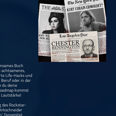
insames Buch
n achtsameres,
te Life-Hacks und
 Beruf oder in der
e du deine
r-Roadmap kommst
 Lautstärke!
g des Rockstar-
Dirkschneider
n‘ Dynamite),