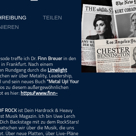
Musikinterviews
Musikrezensionen
HREIBUNG
TEILEN
ohne Kategorie
NIEREN
Pop
Punk
Rap
RnB
isode treffe ich Dr.
Finn Breuer
in den
in Frankfurt. Nach einem
Rock
n Rundgang durch die
Limelight
Schlager
chen wir über Metality, Leadership,
l und sein neues Buch
"Metal Up! Your
Techno
Infos zu diesem außergewöhnlichen
t es hier:
https://www.finn-
OF ROCK
ist Dein Hardrock & Heavy
st Musik Magazin. Ich bin Uwe Lerch
ich Backstage mit zu dem RockStars!
uatschen wir über die Musik, die uns
et. Über neue Platten, über Live-Pläne