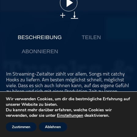
ohne Kategorie
Pop
Punk
Rap
BESCHREIBUNG
TEILEN
RnB
ABONNIEREN
Rock
Schlager
Techno
Im Streaming-Zeitalter zählt vor allem, Songs mit catchy
Hooks zu liefern. Am besten möglichst schnell, möglichst
viele. Dass es sich auch lohnen kann, auf das eigene Gefühl
zu hören und sich mit einer Produktion Zeit zu lassen,
beweist Der Assistent. Für Tracks & Traces nimmt er seinen
Wir verwenden Cookies, um dir die bestmögliche Erfahrung auf
Song „W“ Spur für Spur auseinander.
unserer Website zu bieten.
Du kannst mehr darüber erfahren, welche Cookies wir
verwenden, oder sie unter
Einstellungen
deaktivieren.
Hier entlang geht’s zu den Links unserer
Werbepartner:
https://detektor.fm/werbepartner/tracks-
traces
Zustimmen
Ablehnen