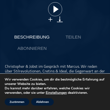
ohne Kategorie
Pop
Punk
Rap
RnB
BESCHREIBUNG
TEILEN
Rock
ABONNIEREN
Schlager
Techno
Christopher & Jobst im Gespräch mit Marcus. Wir reden
über Stilrevolutionen, Cretins & Ideal, die Gegenwart an der
Vergangenheit messen, Verlust von Solidarität,
Wir verwenden Cookies, um dir die bestmögliche Erfahrung auf
Digitalisierung als Ego-Maschine, mehr Beratung brauchen
unserer Website zu bieten.
können, Mut haben Sachen auszuprobieren, ein
Du kannst mehr darüber erfahren, welche Cookies wir
priviligiertes Leben führen, eine 10 Jahre ältere Punk-
verwenden, oder sie unter
Einstellungen
deaktivieren.
Cousine, Ritterburg spielen, der einzige Psychobilly in
Xanten, die Müslis, Schließmuskel in der Rockbar, die beste
Zustimmen
Ablehnen
Pommesbude, teilen lernen müssen, "Ich möchte, dass Du
niemals einer Frau auf die Nerven gehst.", sich nicht für