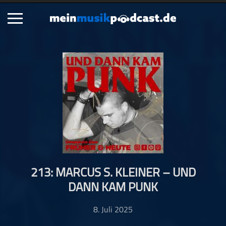
Schließen
Alle Podcasts
Artikel
Dance
Hip-Hop
Jazz
Klassik
Metal
213: MARCUS S. KLEINER – UND
Musik
DANN KAM PUNK
Musikgeschichte
Musikinterviews
8. Juli 2025
Musikrezensionen