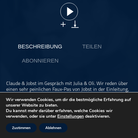
ohne Kategorie
Pop
Punk
Rap
RnB
BESCHREIBUNG
TEILEN
Rock
ABONNIEREN
Schlager
Techno
Claude & Jobst im Gespräch mit Julia & Oli. Wir reden über
einen sehr peinlichen Faux-Pas von Jobst in der Einleitung,
Punk im Dschungel, andere Verpflichtungen, Harder
Wir verwenden Cookies, um dir die bestmögliche Erfahrung auf
Princesses, Feschtle auf der Wies, Bad Brains auf
unserer Website zu bieten.
Quicknees-Tour im Longhorn, Rostock Vampires mal wieder,
Du kannst mehr darüber erfahren, welche Cookies wir
Musikladen im Fernsehen, großer Bay City Roller-Fans sein,
verwenden, oder sie unter
Einstellungen
deaktivieren.
Agent Orange von der Alb, Werbung für Just Priest, Rock &
Pop in Concert, der erste Metal Hammer, Nackenweller-
Zustimmen
Ablehnen
Metaller, We Bite & X-Mist, Skeezicks-LP, bis zu einem
gewissen Punkt enthusiastisch sein, die Metal-Sendung im