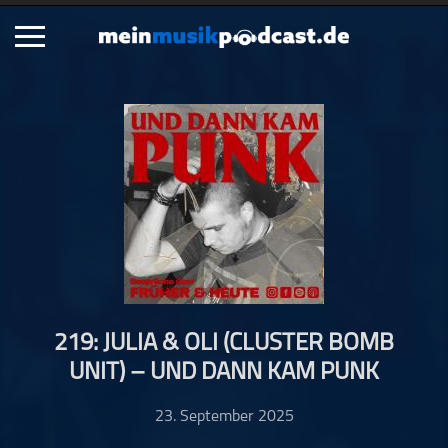
Schließen
Alle Podcasts
Artikel
Dance
Hip-Hop
Jazz
Klassik
Metal
219: JULIA & OLI (CLUSTER BOMB
Musik
UNIT) – UND DANN KAM PUNK
Musikgeschichte
Musikinterviews
23. September 2025
Musikrezensionen