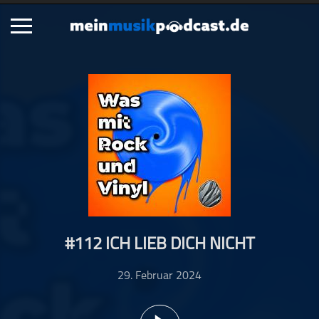
Schließen
Alle Podcasts
Artikel
Dance
Hip-Hop
Jazz
Klassik
Metal
#112 ICH LIEB DICH NICHT
Musik
Musikgeschichte
29. Februar 2024
Musikinterviews
Musikrezensionen