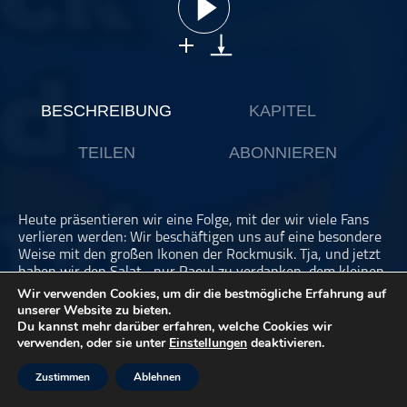
ohne Kategorie
Pop
Punk
Rap
BESCHREIBUNG
KAPITEL
RnB
TEILEN
ABONNIEREN
Rock
Schlager
Techno
Heute präsentieren wir eine Folge, mit der wir viele Fans
verlieren werden: Wir beschäftigen uns auf eine besondere
Weise mit den großen Ikonen der Rockmusik. Tja, und jetzt
haben wir den Salat... nur Raoul zu verdanken, dem kleinen
Schei..er.
Wir verwenden Cookies, um dir die bestmögliche Erfahrung auf
Sorry, aber sowas macht man eigentlich nicht in Podcasts.
unserer Website zu bieten.
Außer bei uns. Love it or leave it.
Du kannst mehr darüber erfahren, welche Cookies wir
verwenden, oder sie unter
Einstellungen
deaktivieren.
SPOTIFY Playlist 2024 (mit den Songs aus unserem
Podcast)
Zustimmen
Ablehnen