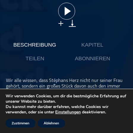
ohne Kategorie
Pop
Punk
Rap
RnB
BESCHREIBUNG
KAPITEL
Rock
TEILEN
ABONNIEREN
Schlager
Techno
Wir alle wissen, dass Stéphans Herz nicht nur seiner Frau
gehört, sondern ein großes Stück davon auch den immer
noch sensationellen Portishead - inbesondere ihrer
Wir verwenden Cookies, um dir die bestmögliche Erfahrung auf
Sängerin Beth Gibbons, eine unserer Jahrhundertstimmen.
unserer Website zu bieten.
Und weil wir alle immer gerne zeigen, was wir lieben, wird
Du kannst mehr darüber erfahren, welche Cookies wir
Stéphan sie uns heute vorstellen. Euch erwartet eine
verwenden, oder sie unter
Einstellungen
deaktivieren.
Liebeserklärung, die es in sich hat - mit einer weiteren
Premiere als Höhepunkt: Heute spielen wir zum allerersten
Zustimmen
Ablehnen
Mal klassische Musik in unserem Podcast. Wow.