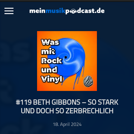
Schließen
Alle Podcasts
Artikel
Dance
Hip-Hop
Jazz
Klassik
Metal
#119 BETH GIBBONS – SO STARK
Musik
UND DOCH SO ZERBRECHLICH
Musikgeschichte
Musikinterviews
18. April 2024
Musikrezensionen