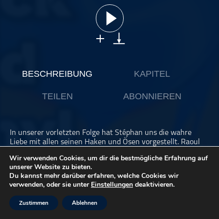
ohne Kategorie
Pop
Punk
Rap
RnB
BESCHREIBUNG
KAPITEL
Rock
TEILEN
ABONNIEREN
Schlager
Techno
In unserer vorletzten Folge hat Stéphan uns die wahre
Liebe mit allen seinen Haken und Ösen vorgestellt. Raoul
knüpft daran an und plaudert aus seinem Nähkästchen
Wir verwenden Cookies, um dir die bestmögliche Erfahrung auf
über Liebesschmerz und andere Gefühlskatastrophen. Alles
unserer Website zu bieten.
ohne den geringsten autobiografischen Bezug.
Du kannst mehr darüber erfahren, welche Cookies wir
verwenden, oder sie unter
Einstellungen
deaktivieren.
SPOTIFY Playlist 2024 (mit den Songs aus unserem
Podcast)
Zustimmen
Ablehnen
Achtung: Die Liste enthält natürlich leider nur die auf