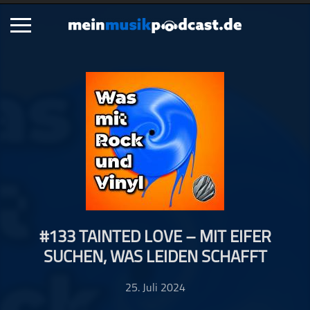
Schließen
Alle Podcasts
Artikel
Dance
Hip-Hop
Jazz
Klassik
Metal
#133 TAINTED LOVE – MIT EIFER
Musik
SUCHEN, WAS LEIDEN SCHAFFT
Musikgeschichte
Musikinterviews
25. Juli 2024
Musikrezensionen