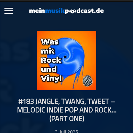
Schließen
Alle Podcasts
Artikel
Dance
Hip-Hop
Jazz
Klassik
Metal
#183 JANGLE, TWANG, TWEET –
Musik
MELODIC INDIE POP AND ROCK…
Musikgeschichte
(PART ONE)
Musikinterviews
Musikrezensionen
3. Juli 2025