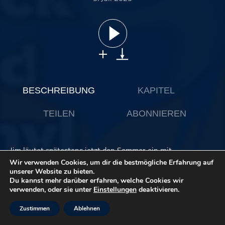
ohne Kategorie
Pop
Punk
Rap
RnB
Rock
BESCHREIBUNG
KAPITEL
Schlager
TEILEN
ABONNIEREN
Techno
Jim läutet spätestens jetzt den Sommer ein mit
melodischem Sommer Indie Pop, der einem die
Wir verwenden Cookies, um dir die bestmögliche Erfahrung auf
Badelatschen auszieht. Herrlich erfrischend, obwohl schon
unserer Website zu bieten.
Du kannst mehr darüber erfahren, welche Cookies wir
einige Jahre auf dem Buckel (das gilt für die Musik und für
verwenden, oder sie unter
Einstellungen
deaktivieren.
Jim). Und wer immer mal wissen wollte, was es mit C86 auf
sich hat, der ist hier erst recht richtig.
Zustimmen
Ablehnen
Spotify Playlist 2025 (mit den sensationellen Songs aus