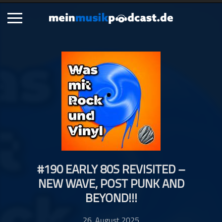
Schließen
Alle Podcasts
Artikel
Dance
Hip-Hop
Jazz
Klassik
Metal
#190 EARLY 80S REVISITED –
Musik
NEW WAVE, POST PUNK AND
Musikgeschichte
BEYOND!!!
Musikinterviews
Musikrezensionen
26. August 2025