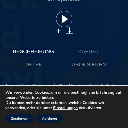
ohne Kategorie
Pop
Punk
Rap
RnB
Rock
BESCHREIBUNG
KAPITEL
Schlager
TEILEN
ABONNIEREN
Techno
Jim und Raoul feiern heute New Wave und Post Punk ab -
so einfach und so gut. Rein in die Zeitmaschine ins Glück.
Wir verwenden Cookies, um dir die bestmögliche Erfahrung auf
Und wer wissen will, wie geil die Simple Minds mal waren,
unserer Website zu bieten.
Du kannst mehr darüber erfahren, welche Cookies wir
sollte erst recht reinhören.
verwenden, oder sie unter
Einstellungen
deaktivieren.
Spotify Playlist 2025 (mit den sensationellen Songs aus
Zustimmen
Ablehnen
unserem Podcast)