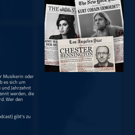
er Musikerin oder
ob es sich um
e und Jahrzehnt
nannt werden, die
rd. Wer den
cast) gibt's zu