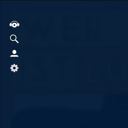
Alle Podcasts
Artikel
Dance
Hip-Hop
Jazz
Klassik
Metal
Musik
Musikgeschichte