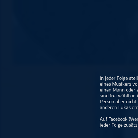
Musikinterviews
Musikrezensionen
ohne Kategorie
Pop
Punk
Rap
RnB
Rock
Schlager
In jeder Folge ste
eines Musikers vo
Techno
einen Mann oder e
sind frei wählbar.
Person aber nicht
anderen Lukas err
Auf Facebook (Wer
jeder Folge zusätz