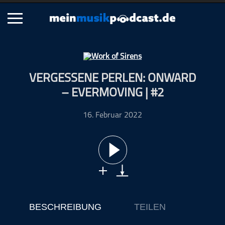
Schließen
VERGESSENE PERLEN: ONWARD
Alle Podcasts
– EVERMOVING | #2
Artikel
Dance
16. Februar 2022
Hip-Hop
Jazz
Klassik
Metal
Musik
Musikgeschichte
BESCHREIBUNG
TEILEN
Musikinterviews
Musikrezensionen