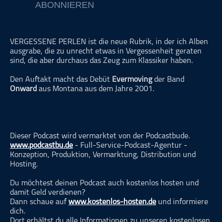
ABONNIEREN
ohne Kategorie
Pop
Punk
VERGESSENE PERLEN ist die neue Rubrik, in der ich Alben
ausgrabe, die zu unrecht etwas in Vergessenheit geraten
Rap
sind, die aber durchaus das Zeug zum Klassiker haben.
RnB
Den Auftakt macht das Debüt
Evermoving
der Band
Rock
Onward
aus Montana aus dem Jahre 2001.
Schlager
Techno
Dieser Podcast wird vermarktet von der Podcastbude.
www.podcastbu.de
- Full-Service-Podcast-Agentur -
Konzeption, Produktion, Vermarktung, Distribution und
Hosting.
Du möchtest deinen Podcast auch kostenlos hosten und
damit Geld verdienen?
Dann schaue auf
www.kostenlos-hosten.de
und informiere
dich.
Dort erhältst du alle Informationen zu unseren kostenlosen