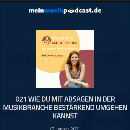
Schließen
e Podcasts
kel
ce
-Hop
sik
al
021 WIE DU MIT ABSAGEN IN DER
ik
MUSIKBRANCHE BESTÄRKEND UMGEHEN
ikgeschichte
KANNST
ikinterviews
ikrezensionen
15. Januar 2021