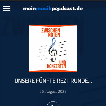
Schließen
Alle Podcasts
Artikel
Dance
Hip-Hop
Jazz
Klassik
Metal
UNSERE FÜNFTE REZI-RUNDE…
Musik
Musikgeschichte
26. August 2022
Musikinterviews
Musikrezensionen