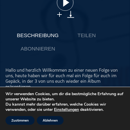
ohne Kategorie
Pop
Punk
Rap
BESCHREIBUNG
TEILEN
RnB
ABONNIEREN
Rock
Schlager
Techno
Hallo und herzlich Willkommen zu einer neuen Folge von
uns, heute haben wir für euch mal ein Folge für euch im
Gepäck, in der 3 von uns euch wieder ein Album
präsentieren.
Wir verwenden Cookies, um dir die bestmögliche Erfahrung auf
Euch viel Spass beim Hören.
unserer Website zu bieten.
Du kannst mehr darüber erfahren, welche Cookies wir
verwenden, oder sie unter
Einstellungen
deaktivieren.
Besucht uns gerne auf Social Media: Facebook:
https://www.facebook.com/zwischennotenundkonzerten
und Instagram:
Zustimmen
Ablehnen
https://www.instagram.com/zwischennotenund_konzerten/