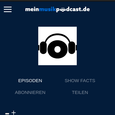
Schließen
Alle Podcasts
Artikel
Dance
Hip-Hop
Jazz
Klassik
EPISODEN
SHOW FACTS
Metal
ABONNIEREN
TEILEN
Musik
Musikgeschichte
Musikinterviews
Musikrezensionen