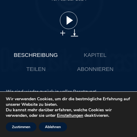
ohne Kategorie
Pop
Punk
Rap
RnB
Rock
BESCHREIBUNG
KAPITEL
Schlager
TEILEN
ABONNIEREN
Techno
Wir sind wieder zurück in voller Besetzung!
Nachdem Christoph letzte Folge von Christian ersetzt
Wir verwenden Cookies, um dir die bestmögliche Erfahrung auf
wurde ist er zurück und wir besprechen die von Christian
unserer Website zu bieten.
Du kannst mehr darüber erfahren, welche Cookies wir
ausgesuchten Hausaufgaben!
verwenden, oder sie unter
Einstellungen
deaktivieren.
Peter Fox mit Stadtaffe, das neue Album EKSTASE von
Zustimmen
Ablehnen
Kaffkiez und Moving Pictures von Rush!