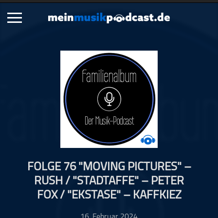
Schließen
Alle Podcasts
Artikel
Dance
Hip-Hop
Jazz
Klassik
Metal
FOLGE 76 "MOVING PICTURES" –
Musik
RUSH / "STADTAFFE" – PETER
Musikgeschichte
FOX / "EKSTASE" – KAFFKIEZ
Musikinterviews
Musikrezensionen
16. Februar 2024