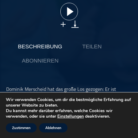
ohne Kategorie
Pop
Punk
Rap
RnB
BESCHREIBUNG
TEILEN
Rock
ABONNIEREN
Schlager
Techno
Dominik Merscheid hat das große Los gezogen: Er ist
diesjähriger Preisträger des "Weberlein", einer
Wir verwenden Cookies, um dir die bestmögliche Erfahrung auf
Auszeichnung für besonders gute Kinderlieder. Ob er
unserer Website zu bieten.
deshalb jetzt auf der Erfolgswelle reitet und was so ein
Du kannst mehr darüber erfahren, welche Cookies wir
Preis überhaupt bedeuten kann, diskutieren wir mit ihm in
verwenden, oder sie unter
Einstellungen
deaktivieren.
dieser Folge. Was Ulrich Roski und Vulfpeck miteinander
verbindet und wie eine Muschel und ein kaputtes
Zustimmen
Ablehnen
Feuerwehrauto in ein Lied kommen: All das ist Inhalt dieser
ersten regulären Ausgabe unseres Podcasts. Durch die