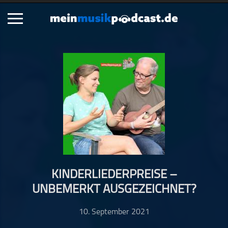
Schließen
Alle Podcasts
Artikel
Dance
Hip-Hop
Jazz
Klassik
Metal
KINDERLIEDERPREISE –
Musik
UNBEMERKT AUSGEZEICHNET?
Musikgeschichte
Musikinterviews
10. September 2021
Musikrezensionen