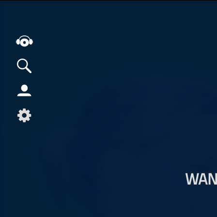
Alle Podcasts
Artikel
Dance
Hip-Hop
Jazz
Klassik
WAN
Metal
Musik
Musikgeschichte