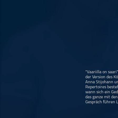
Musikinterviews
Musikrezensionen
ohne Kategorie
Pop
Punk
Rap
RnB
Rock
Schlager
"Vaariilla on saari
Techno
der Version des Kö
Anna Stijohann un
Repertoires beste
wann sich ein Ged
das ganze mit den
Gespräch führen L