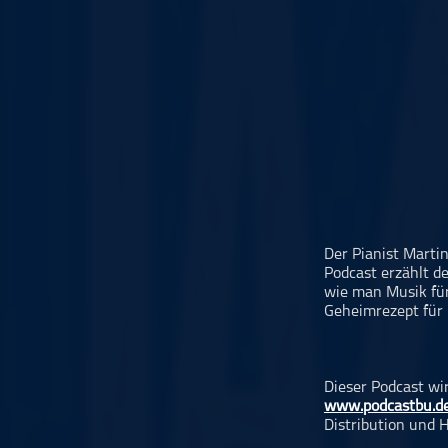
Musikinterviews
Musikrezensionen
ohne Kategorie
Pop
Punk
Rap
RnB
Rock
Schlager
Der Pianist Marti
Podcast erzählt de
Techno
wie man Musik fü
Geheimrezept für 
Dieser Podcast wi
www.podcastbu.d
Distribution und H