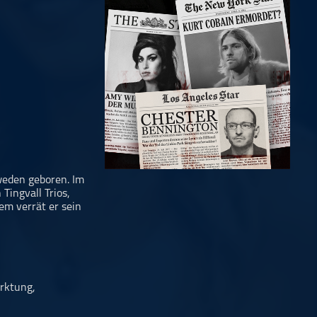
hweden geboren. Im
Tingvall Trios,
m verrät er sein
rktung,