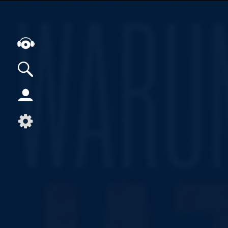
Alle Podcasts
Artikel
Dance
Hip-Hop
Jazz
Klassik
Metal
Musik
Musikgeschichte